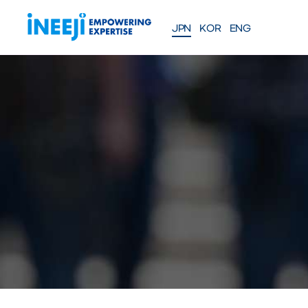
JPN
KOR
ENG
FEATURES
Solutions
WEBINAR
COMPANY
Meet our team
About iNEEJI
INFINITE OPTIMAL SE
製造業向け工程効率最適化
eXplainable AIソリューショ
NEWS
ソリューションにつ