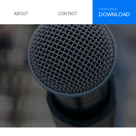
Information
DOWNLOAD
ABOUT
CONTACT
FAQ
HR
About INEEJI
セメント
・焼成工程焼成炉
石油精製・化学
・POE工程
・残渣油水素化脱硫工程(RHDS)
発電
・火力発電所ボイラー