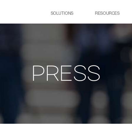
SOLUTIONS
RESOURCES
USE CASE
Newsletter
PRESS
E:JI LETTER
鉄鋼
RIES™
・連続溶融亜鉛めっき工程加熱炉
・製鋼工程電気炉
PRESS
ン
ガラス
IR
・ガラス製造工程溶解炉
いてのお問い合わせ
物流
・スマートシティ