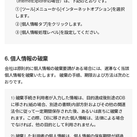
（InternetExplorerの場合）は、下記のとおりです。
① [ツール]メニューから[インターネットオプション]を選択
します。
② [個人情報タブ]をクリックします。
③ [個人情報処理レベル]を設定してください。
6. 個人情報の破棄
会社は原則的に個人情報の破棄要請がある場合には、遅滞なく当該
個人情報を破棄いたします。 破棄の手順、期限および方法は次のと
おりです。
1) 破棄手続き利用者が入力した情報は、目的達成後別途のDB
に移され(紙の場合、別途の書類)内部方針およびその他の関連
法令に従って一定期間保存された後、あるいは直ちに破棄さ
れます。この際、DBに移された個人情報は、法律による場合
でなければ、他の目的として利用されません。
2) 破棄した利用者の個人情報は、個人情報の保有期間が経過