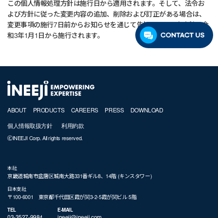
この個人情報処理方針は施行日から適用されます。そして、法令お
よび方針に従った変更内容の追加、削除および訂正がある場合は、
変更事項の施行7日前からお知らせを通じて告知します。本方針は令
和3年1月1日から施行されます。
ABOUT
PRODUCTS
CAREERS
PRESS
DOWNLOAD
個人情報取扱方針
利用約款
ⒸINEEJI Corp. All rights reserved.
本社
京畿道城南市盆唐区城南大路331番ギル8、14階 (キンスタワー)
日本支社
〒100-6001 東京都千代田区霞が関3-2-5霞が関ビル 5階
TEL
E-MAIL