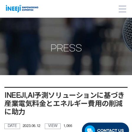
PRESS
INEEJI,AI予測ソリューションに基づき
産業電気料金とエネルギー費用の削減
に助力
DATE
2023.06.12
VIEW
1,066