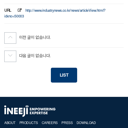
URL
http://www.industrynews.co.kr/news/articleView.html?
idxno=50003
이전 글이 없습니다.
다음 글이 없습니다.
LIST
ABOUT
PRODUCTS
CAREERS
PRESS
DOWNLOAD