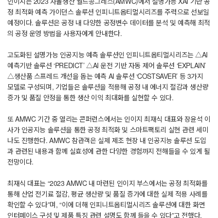
인이지는 2023 자율생산 월드콩그레스(AMWC)에서 설명가능 XAI 기반 공
정 최적화 예측 가이던스 솔루션 인피니트옵티멀시리즈를 주력으로 선보일
예정이다. 솔루션은 공정 내 다양한 공정변수 데이터를 분석 및 예측해 최적
의 공정 운영 방법을 사용자에게 안내한다.
고도화된 설명가능 인공지능 예측 솔루션인 인피니트옵티멀시리즈는 △AI
예측기반 솔루션 ‘PREDICT’ △AI 운전 기반 자동 제어 솔루션 ‘EXPLAIN’
△생산품 스프레드 개선을 돕는 예측 AI 솔루션 ‘COSTSAVER’ 등 3가지
모델로 구성되며, 기업들은 솔루션을 적용해 공정 내 에너지 절감과 생산량
증가 및 품질 안정을 통한 생산 이익 최대화를 실현할 수 있다.
또 AMWC 기간 중 열리는 콘퍼런스에서는 인이지 최재식 대표와 장윤석 이
사가 인공지능 솔루션을 통한 공정 최적화 및 스마트팩토리 실현 관련 세미
나도 진행한다. AMWC 참관객은 실제 제조 현장 내 인공지능 솔루션 도입
과 관련된 내용과 함께 실효성에 관한 다양한 경험까지 전해들을 수 있게 될
전망이다.
최재식 대표는 “2023 AMWC 내 마련된 인이지 부스에서는 공정 최적화를
통해 산업 전기료 절감, 평균 생산량 및 품질 증가에 대한 실제 적용 사례를
확인할 수 있다”며, “이에 더해 인피니트옵티멀시리즈 솔루션에 대한 화면
인터페이스 구성 및 제품 특징 관련 설명도 함께 들을 수 있다”고 전했다.