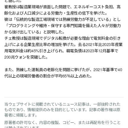
と話した。
崔教授は製造業現場が直面した問題で、エネルギーコスト負担、高
齢化および人口減少による労働力・生産性の低下を挙げた。
彼は「伝統的な製造工場現場では熟練労働力が不足している」とし
「プログラミングや維持・保守する専門知識を備えた人々が労働力
から抜け出している」と説明した。
チェ教授は製造現場でデジタル転換が必要な理由で電気料金の引き
上げによる企業生産比率の増加を挙げた。去る2021年比2023年産業
用電気料金は約45%引き上げられ、韓電負債は2023年12月基準で
200兆ウォンを突破した。
また、熟練した運転員の老齢化を問題に挙げたが、2021年基準で40
代以上の現場労働者の割合が平均65％以上占めた。
当ウェブサイトに掲載されているニュース記事は、一部抜粋された
ものであり、情報提供のみを目的としています。記事の著作権は原
著者に帰属します。
原著者の許可なく、内容の複製、コピー、または再配布を行うこと