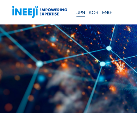
JPN
KOR
ENG
FEATURES
Solutions
WEBINAR
COMPANY
Meet our team
About iNEEJI
INFINITE OPTIMAL SE
製造業向け工程効率最適化
eXplainable AIソリューショ
NEWS
ソリューションにつ