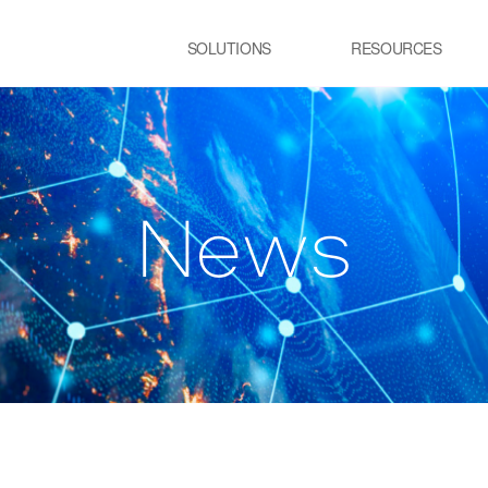
SOLUTIONS
RESOURCES
USE CASE
Newsletter
PRESS
E:JI LETTER
鉄鋼
RIES™
w
N
e
s
・連続溶融亜鉛めっき工程加熱炉
・製鋼工程電気炉
ン
ガラス
IR
・ガラス製造工程溶解炉
いてのお問い合わせ
物流
・スマートシティ