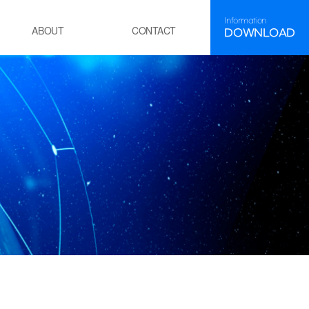
Information
DOWNLOAD
ABOUT
CONTACT
FAQ
HR
About INEEJI
セメント
・焼成工程焼成炉
石油精製・化学
・POE工程
・残渣油水素化脱硫工程(RHDS)
発電
・火力発電所ボイラー